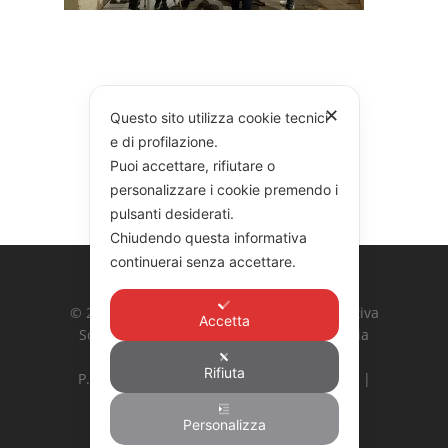
✕
Questo sito utilizza cookie tecnici
e di profilazione.
Puoi accettare, rifiutare o
personalizzare i cookie premendo i
pulsanti desiderati.
Chiudendo questa informativa
continuerai senza accettare.
© 2026 COOPERATIVA GARIBALDI. Cooperativa
Accetta
Sociale Integrata Agricola G. Garibaldi | Via
Ardeatina 524, 00179 Roma
Rifiuta
P. Iva: 10887031002 | Hosting:
Bs Newline
|
Privacy Policy
|
Cookie Policy
Personalizza