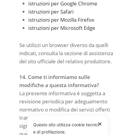
istruzioni per Google Chrome
istruzioni per Safari
istruzioni per Mozilla Firefox
istruzioni per Microsoft Edge
Se utilizzi un browser diverso da quelli
indicati, consulta la sezione di assistenza
del sito ufficiale del relativo produttore.
14. Come ti informiamo sulle
modifiche a questa informativa?
La presente informativa è soggetta a
revisione periodica per adeguamento
normativo o modifica dei servizi offerti
tramite il sito. Ogni variazione
✕
Questo sito utilizza cookie tecnici
significativa sarà comunicata tramite
e di profilazione.
questa pagina.