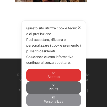
✕
Questo sito utilizza cookie tecnici
e di profilazione.
Puoi accettare, rifiutare o
personalizzare i cookie premendo i
pulsanti desiderati.
Chiudendo questa informativa
continuerai senza accettare.
© 2026 COOPERATIVA GARIBALDI. Cooperativa
Accetta
Sociale Integrata Agricola G. Garibaldi | Via
Ardeatina 524, 00179 Roma
Rifiuta
P. Iva: 10887031002 | Hosting:
Bs Newline
|
Privacy Policy
|
Cookie Policy
Personalizza