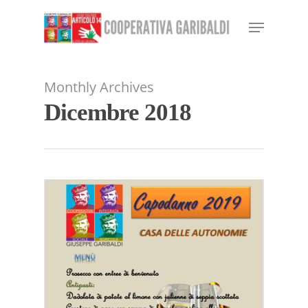
Skip
Menu
to
Close
main
Menu
content
Monthly Archives
Dicembre 2018