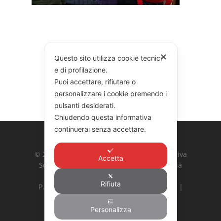
✕
Questo sito utilizza cookie tecnici
e di profilazione.
Puoi accettare, rifiutare o
personalizzare i cookie premendo i
pulsanti desiderati.
Chiudendo questa informativa
continuerai senza accettare.
© 2026 COOPERATIVA GARIBALDI. Cooperativa
Accetta
Sociale Integrata Agricola G. Garibaldi | Via
Ardeatina 524, 00179 Roma
Rifiuta
P. Iva: 10887031002 | Hosting:
Bs Newline
|
Privacy Policy
|
Cookie Policy
Personalizza