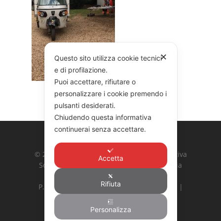
✕
Questo sito utilizza cookie tecnici
e di profilazione.
Puoi accettare, rifiutare o
personalizzare i cookie premendo i
pulsanti desiderati.
Chiudendo questa informativa
continuerai senza accettare.
© 2026 COOPERATIVA GARIBALDI. Cooperativa
Accetta
Sociale Integrata Agricola G. Garibaldi | Via
Ardeatina 524, 00179 Roma
Rifiuta
P. Iva: 10887031002 | Hosting:
Bs Newline
|
Privacy Policy
|
Cookie Policy
Personalizza