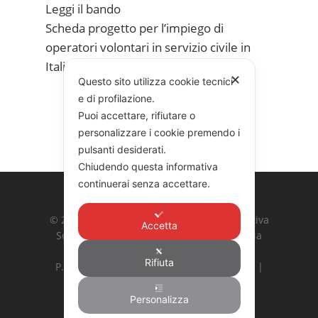
Leggi il bando
Scheda progetto per l’impiego di
operatori volontari in servizio civile in
Italia
✕
Questo sito utilizza cookie tecnici
e di profilazione.
Puoi accettare, rifiutare o
personalizzare i cookie premendo i
pulsanti desiderati.
Chiudendo questa informativa
continuerai senza accettare.
© 2026 COOPERATIVA GARIBALDI. Cooperativa
Accetta
Sociale Integrata Agricola G. Garibaldi | Via
Ardeatina 524, 00179 Roma
Rifiuta
P. Iva: 10887031002 | Hosting:
Bs Newline
|
Privacy Policy
|
Cookie Policy
Personalizza