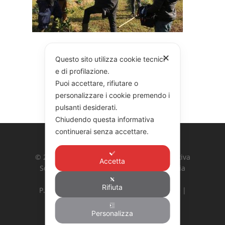
✕
Questo sito utilizza cookie tecnici
e di profilazione.
Puoi accettare, rifiutare o
personalizzare i cookie premendo i
pulsanti desiderati.
Chiudendo questa informativa
continuerai senza accettare.
© 2026 COOPERATIVA GARIBALDI. Cooperativa
Accetta
Sociale Integrata Agricola G. Garibaldi | Via
Ardeatina 524, 00179 Roma
Rifiuta
P. Iva: 10887031002 | Hosting:
Bs Newline
|
Privacy Policy
|
Cookie Policy
Personalizza