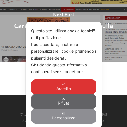
Next Post
CaraGarbatella.it: il servizio sulla
✕
Questo sito utilizza cookie tecnici
Cooperativa Garibaldi
e di profilazione.
Puoi accettare, rifiutare o
personalizzare i cookie premendo i
pulsanti desiderati.
Chiudendo questa informativa
continuerai senza accettare.
Accetta
Rifiuta
© 2026 COOPERATIVA GARIBALDI. Cooperativa
Personalizza
Sociale Integrata Agricola G. Garibaldi | Via
Ardeatina 524, 00179 Roma