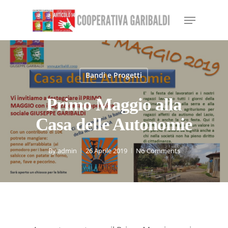
Skip
Menu
to
Close
main
Menu
content
Bandi e Progetti
Primo Maggio alla
Casa delle Autonomie
By
admin
26 Aprile 2019
No Comments