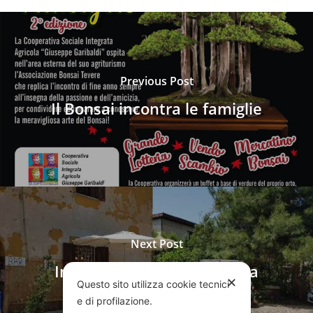
Previous Post
Il Bonsai incontra le famiglie
Next Post
Inaugurazione del bar della
✕
Questo sito utilizza cookie tecnici
Cooperativa Garibaldi
e di profilazione.