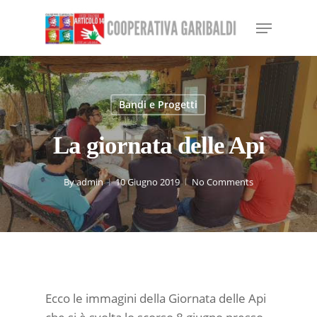
Skip
Menu
to
Close
main
Menu
content
Bandi e Progetti
La giornata delle Api
By
admin
10 Giugno 2019
No Comments
Ecco le immagini della Giornata delle Api