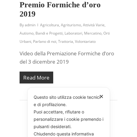
Premio Formiche d’oro
2019
By
admin
Agricoltura
,
Agriturismo
,
Attività Varie
,
Autismo
,
Bandi e Progetti
,
Laboratori
,
Mercatino
,
Orti
Urbani
,
Parlano di noi
,
Trattoria
,
Volontariato
Video della Premiazione Formiche d’oro
del 3 dicembre 2019
Read More
✕
Questo sito utilizza cookie tecnici
e di profilazione.
Puoi accettare, rifiutare o
personalizzare i cookie premendo i
pulsanti desiderati.
Chiudendo questa informativa