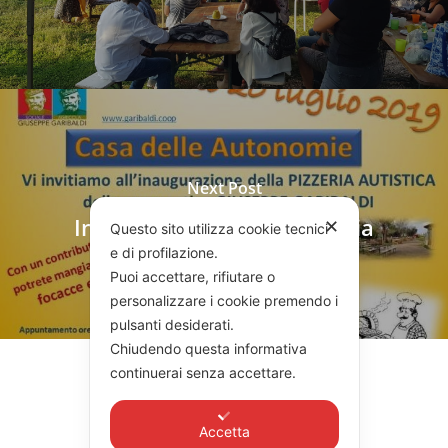
Next Post
Inaugurazione della pizzeria
✕
Questo sito utilizza cookie tecnici
e di profilazione.
Puoi accettare, rifiutare o
personalizzare i cookie premendo i
pulsanti desiderati.
Chiudendo questa informativa
continuerai senza accettare.
Accetta