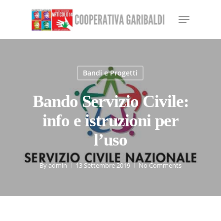
Skip
Menu
to
Close
main
Menu
content
Bandi e Progetti
Bando Servizio Civile:
info e istruzioni per
l’uso
By
admin
13 Settembre 2019
No Comments