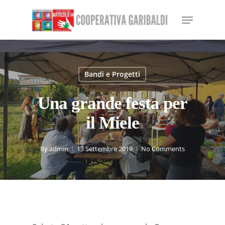
Skip
Menu
to
Close
main
Menu
content
Bandi e Progetti
Una grande festa per
il Miele
By
admin
13 Settembre 2019
No Comments