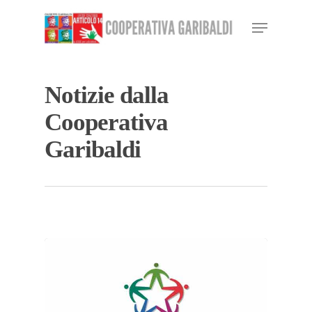
Skip
Menu
to
Close
main
Menu
content
Notizie dalla
Cooperativa
Garibaldi